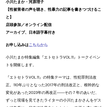
小川たまか・河原理子
【性被害者の声を聴き、性暴力の記事を書きつづけるこ
と】
店頭参加／オンライン配信
アーカイブ、日本語字幕付き
お申し込みは
こちらから
小川たまか特集編集『エトセトラVOL.11』トークイベン
トを開催します。
『エトセトラVOL.11』の特集テーマは、性犯罪刑法改
正。110年ぶりとなった2017年の刑法改正と、根幹的な
変化があった2023年の再改正――その７年のあいだ、
ずっと現場を見てきたライターの小川たまかさんをゲス