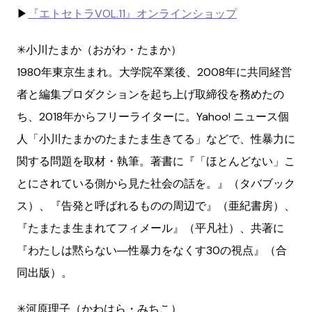
▶︎
『エトセトラVOL.11』オンラインショップ
✳︎小川たまか（おがわ・たまか）
1980年東京生まれ。大学院卒業後、2008年に共同経営
者と編集プロダクションを起ち上げ取締役を務めたの
ち、2018年からフリーライターに。Yahoo! ニュース個
人「小川たまかのたまたま生きてる」などで、性暴力に
関する問題を取材・執筆。著書に『「ほとんどない」こ
とにされている側から見た社会の話を。』（タバブック
ス）、『告発と呼ばれるものの周辺で』（亜紀書房）、
『たまたま生まれてフィメール』（平凡社）、共著に
『わたしは黙らない―性暴力をなくす30の視点』（合
同出版）。
✳︎河原理子（かわはら・みちこ）