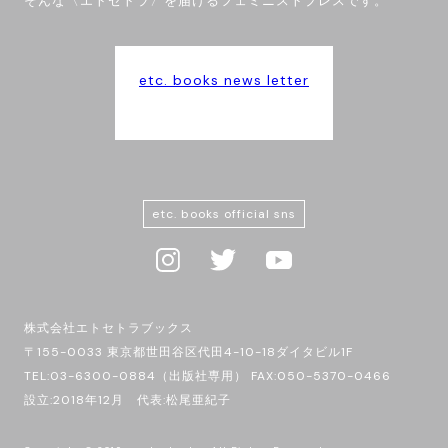
そんな〈エトセトラ〉を届けるフェミニストプレスです。
etc. books news letter
etc. books official sns
株式会社エトセトラブックス
〒155-0033 東京都世田谷区代田4-10-18ダイタビル1F
TEL:03-6300-0884（出版社専用） FAX:050-5370-0466
設立:2018年12月 代表:松尾亜紀子