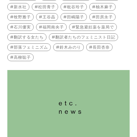
新水社
松田青子
枇谷玲子
柚木麻子
牧野雅子
王谷晶
田嶋陽子
田房永子
石川優実
福岡南央子
緊急避妊薬を薬局で
翻訳する女たち
翻訳者たちのフェミニスト日記
部落フェミニズム
鈴木みのり
長田杏奈
高柳聡子