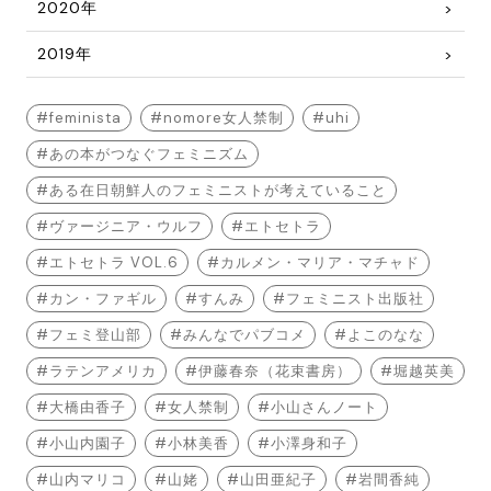
2020年
2019年
feminista
nomore女人禁制
uhi
あの本がつなぐフェミニズム
ある在日朝鮮人のフェミニストが考えていること
ヴァージニア・ウルフ
エトセトラ
エトセトラ VOL.6
カルメン・マリア・マチャド
カン・ファギル
すんみ
フェミニスト出版社
フェミ登山部
みんなでパブコメ
よこのなな
ラテンアメリカ
伊藤春奈（花束書房）
堀越英美
大橋由香子
女人禁制
小山さんノート
小山内園子
小林美香
小澤身和子
山内マリコ
山姥
山田亜紀子
岩間香純