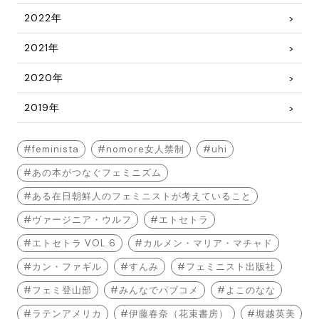
2022年
2021年
2020年
2019年
feminista
nomore女人禁制
uhi
あの本がつなぐフェミニズム
ある在日朝鮮人のフェミニストが考えていること
ヴァージニア・ウルフ
エトセトラ
エトセトラ VOL.6
カルメン・マリア・マチャド
カン・ファギル
すんみ
フェミニスト出版社
フェミ登山部
みんなでパブコメ
よこのなな
ラテンアメリカ
伊藤春奈（花束書房）
堀越英美