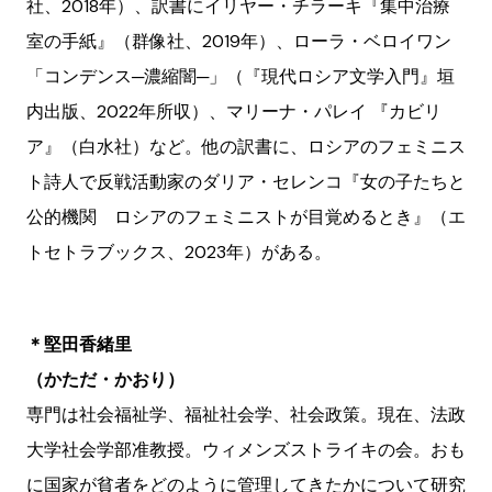
社、2018年）、訳書にイリヤー・チラーキ『集中治療
室の手紙』（群像社、2019年）、ローラ・ベロイワン
「コンデンス─濃縮闇─」（『現代ロシア文学入門』垣
内出版、2022年所収）、マリーナ・パレイ 『カビリ
ア』（白水社）など。他の訳書に、ロシアのフェミニス
ト詩人で反戦活動家のダリア・セレンコ『女の子たちと
公的機関 ロシアのフェミニストが目覚めるとき』（エ
トセトラブックス、2023年）がある。
＊堅田香緒里
（かただ・かおり）
専門は社会福祉学、福祉社会学、社会政策。現在、法政
大学社会学部准教授。ウィメンズストライキの会。おも
に国家が貧者をどのように管理してきたかについて研究