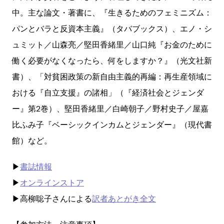
中。主な論文・著書に、『生きるためのフェミニズム：
パンとバラと反資本主義』（タバブックス）、エノ・シ
ュミット／山森亮／堅田香緒里／山口純『お金のために
働く必要がなくなったら、何をしますか？』（光文社新
書）、「対貧困政策の新自由主義的再編：再生産領域に
おける『自立支援』の諸相」（『経済社会とジェンダ
ー』第2巻）、堅田香緒里／白崎朝子／野村史子／屋嘉
比ふみ子『ベーシックインカムとジェンダー』（現代書
館）など。
▶︎
書誌情報
▶︎
オンラインストア
▶︎高柳聡子さんによる
訳者あとがき全文