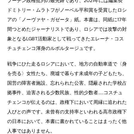
プーチン政権批判の最先鋒であり、2021年には編集長
ドミトリー・ムラトフがノーベル平和賞を受賞したロシ
アの「ノーヴァヤ・ガゼータ」紙。本書は、同紙に17年
間つとめたジャーナリストであり、ロシアでは攻撃の対
象となるLGBT活動家として戦ってきたエレーナ・コス
チュチェンコ渾身のルポルタージュです。
戦争にひた走るロシアにおいて、地方の自動車道で〈身
を売る〉女性たち、廃墟で暮らす未成年の子どもたち、
国営の障害者施設、忘れられた公害、隠蔽された学校占
拠事件、迫害される少数民族、性的少数者……コスチュ
チェンコが伝えるのは、政権下において周縁に追われた
人びとの声です。未曾有の支持率といわれる高市政権下
の日本において、本書に書かれていることはまったく他
人事ではありません。