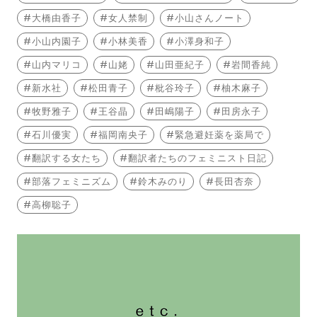
大橋由香子
女人禁制
小山さんノート
小山内園子
小林美香
小澤身和子
山内マリコ
山姥
山田亜紀子
岩間香純
新水社
松田青子
枇谷玲子
柚木麻子
牧野雅子
王谷晶
田嶋陽子
田房永子
石川優実
福岡南央子
緊急避妊薬を薬局で
翻訳する女たち
翻訳者たちのフェミニスト日記
部落フェミニズム
鈴木みのり
長田杏奈
高柳聡子