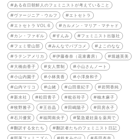
ある在日朝鮮人のフェミニストが考えていること
ヴァージニア・ウルフ
エトセトラ
エトセトラ VOL.6
カルメン・マリア・マチャド
カン・ファギル
すんみ
フェミニスト出版社
フェミ登山部
みんなでパブコメ
よこのなな
ラテンアメリカ
伊藤春奈（花束書房）
堀越英美
大橋由香子
女人禁制
小山さんノート
小山内園子
小林美香
小澤身和子
山内マリコ
山姥
山田亜紀子
岩間香純
新水社
松田青子
枇谷玲子
柚木麻子
牧野雅子
王谷晶
田嶋陽子
田房永子
石川優実
福岡南央子
緊急避妊薬を薬局で
翻訳する女たち
翻訳者たちのフェミニスト日記
部落フェミニズム
鈴木みのり
長田杏奈