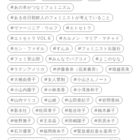
あの本がつなぐフェミニズム
ある在日朝鮮人のフェミニストが考えていること
ヴァージニア・ウルフ
エトセトラ
エトセトラ VOL.6
カルメン・マリア・マチャド
カン・ファギル
すんみ
フェミニスト出版社
フェミ登山部
みんなでパブコメ
よこのなな
ラテンアメリカ
伊藤春奈（花束書房）
堀越英美
大橋由香子
女人禁制
小山さんノート
小山内園子
小林美香
小澤身和子
山内マリコ
山姥
山田亜紀子
岩間香純
新水社
松田青子
枇谷玲子
柚木麻子
牧野雅子
王谷晶
田嶋陽子
田房永子
石川優実
福岡南央子
緊急避妊薬を薬局で