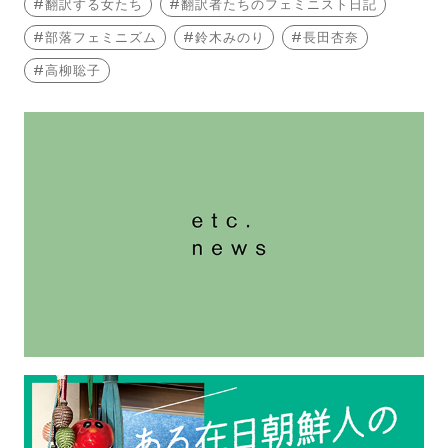
翻訳する女たち
翻訳者たちのフェミニスト日記
部落フェミニズム
鈴木みのり
長田杏奈
高柳聡子