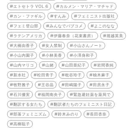
エトセトラ VOL.6
カルメン・マリア・マチャド
カン・ファギル
すんみ
フェミニスト出版社
フェミ登山部
みんなでパブコメ
よこのなな
ラテンアメリカ
伊藤春奈（花束書房）
堀越英美
大橋由香子
女人禁制
小山さんノート
小山内園子
小林美香
小澤身和子
山内マリコ
山姥
山田亜紀子
岩間香純
新水社
松田青子
枇谷玲子
柚木麻子
牧野雅子
王谷晶
田嶋陽子
田房永子
石川優実
福岡南央子
緊急避妊薬を薬局で
翻訳する女たち
翻訳者たちのフェミニスト日記
部落フェミニズム
鈴木みのり
長田杏奈
高柳聡子