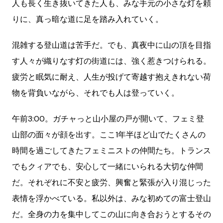
人も長く生き抜いてきた人も、みな手元の小さな灯を頼
りに、真っ暗な道に足を踏み入れていく。
混雑する登山道は苦手だ。でも、真夜中に山の頂を目指
す人々が織りなす灯の街道には、強く惹きつけられる。
疲労と眠気に耐え、人生が投げて寄越す抱えきれない荷
物を背負いながら、それでも人は登っていく。
午前3:00。ガチャっと山小屋の戸が開いて、フェミ登
山部の面々が顔を出す。ここ1年半ほど山でたくさんの
時間を過ごしてきたフェミニストの仲間たち。トランス
でもクィアでも、安心して一緒にいられる大切な仲間
だ。それぞれに不安と疲労、興奮と緊張が入り混じった
表情を浮かべている。私以外は、みな初めての富士登山
だ。全身の力を集中してこの山に向き合おうとするその