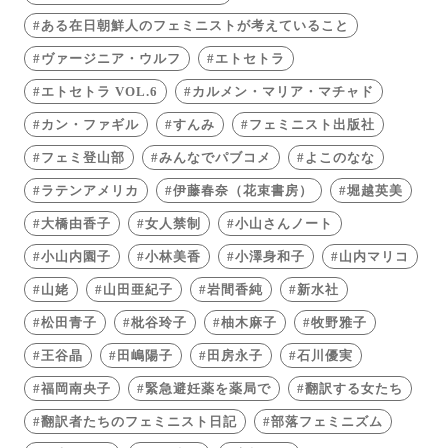
ある在日朝鮮人のフェミニストが考えていること
ヴァージニア・ウルフ
エトセトラ
エトセトラ VOL.6
カルメン・マリア・マチャド
カン・ファギル
すんみ
フェミニスト出版社
フェミ登山部
みんなでパブコメ
よこのなな
ラテンアメリカ
伊藤春奈（花束書房）
堀越英美
大橋由香子
女人禁制
小山さんノート
小山内園子
小林美香
小澤身和子
山内マリコ
山姥
山田亜紀子
岩間香純
新水社
松田青子
枇谷玲子
柚木麻子
牧野雅子
王谷晶
田嶋陽子
田房永子
石川優実
福岡南央子
緊急避妊薬を薬局で
翻訳する女たち
翻訳者たちのフェミニスト日記
部落フェミニズム