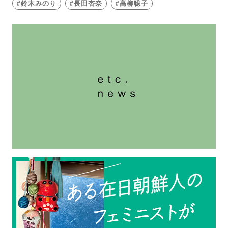
鈴木みのり
長田杏奈
高柳聡子