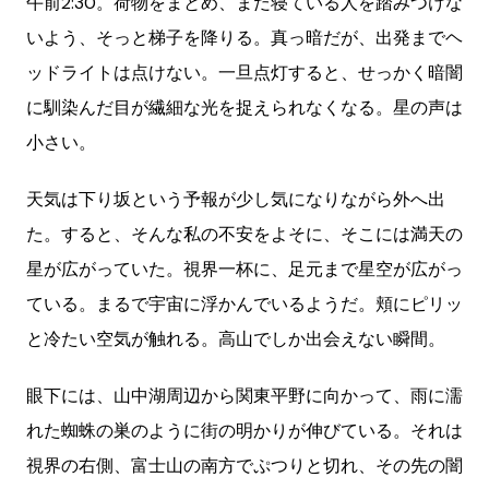
午前2:30。荷物をまとめ、まだ寝ている人を踏みつけな
いよう、そっと梯子を降りる。真っ暗だが、出発までヘ
ッドライトは点けない。一旦点灯すると、せっかく暗闇
に馴染んだ目が繊細な光を捉えられなくなる。星の声は
小さい。
天気は下り坂という予報が少し気になりながら外へ出
た。すると、そんな私の不安をよそに、そこには満天の
星が広がっていた。視界一杯に、足元まで星空が広がっ
ている。まるで宇宙に浮かんでいるようだ。頬にピリッ
と冷たい空気が触れる。高山でしか出会えない瞬間。
眼下には、山中湖周辺から関東平野に向かって、雨に濡
れた蜘蛛の巣のように街の明かりが伸びている。それは
視界の右側、富士山の南方でぷつりと切れ、その先の闇