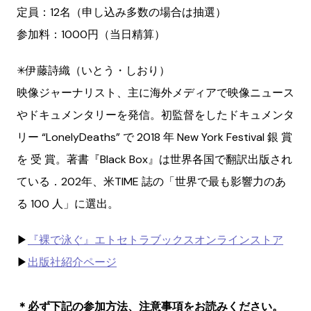
定員：12名（申し込み多数の場合は抽選）
参加料：1000円（当日精算）
✳︎伊藤詩織（いとう・しおり）
映像ジャーナリスト、主に海外メディアで映像ニュース
やドキュメンタリーを発信。初監督をしたドキュメンタ
リー “LonelyDeaths” で 2018 年 New York Festival 銀 賞
を 受 賞。著書『Black Box』は世界各国で翻訳出版され
ている．202年、米TIME 誌の「世界で最も影響力のあ
る 100 人」に選出。
▶︎
『裸で泳ぐ』エトセトラブックスオンラインストア
▶︎
出版社紹介ページ
＊必ず下記の参加方法、注意事項をお読みください。