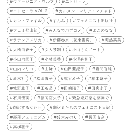
ヴァージニア・ウルフ
エトセトラ
エトセトラ VOL.6
カルメン・マリア・マチャド
カン・ファギル
すんみ
フェミニスト出版社
フェミ登山部
みんなでパブコメ
よこのなな
ラテンアメリカ
伊藤春奈（花束書房）
堀越英美
大橋由香子
女人禁制
小山さんノート
小山内園子
小林美香
小澤身和子
山内マリコ
山姥
山田亜紀子
岩間香純
新水社
松田青子
枇谷玲子
柚木麻子
牧野雅子
王谷晶
田嶋陽子
田房永子
石川優実
福岡南央子
緊急避妊薬を薬局で
翻訳する女たち
翻訳者たちのフェミニスト日記
部落フェミニズム
鈴木みのり
長田杏奈
高柳聡子